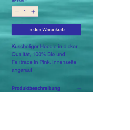
Anzahl
*
In den Warenkorb
Kuscheliger Hoodie in dicker 
Qualität, 100% Bio und 
Fairtrade in Pink. Innenseite 
angeraut 
Produktbeschreibung
70% Baumwolle / 30% Polyester,  
VeganFaire, 
ArbeitsbedingungenOEKO-TEX® 
STANDARD 100,  330 g/m²