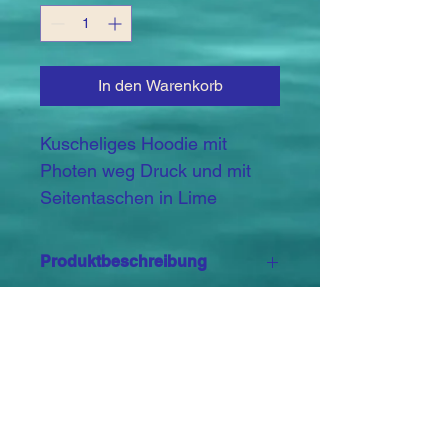
In den Warenkorb
Kuscheliges Hoodie mit 
Photen weg Druck und mit 
Seitentaschen in Lime
Produktbeschreibung
Vegan
Faire Arbeitsbedingungen
OEKO-TEX® STANDARD 100
80% Baumwolle / 20% Polyester 